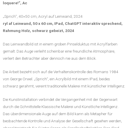
loquere!“, Ac
„Sprich“, 40×50 cm, Acryl auf Leinwand, 2024
ryl af Leinwand, 50 x 60 cm, IPad, ChatGPT interaktiv sprechend,
Rahmung Holz, schwarz gebeizt, 2024
Das Leinwandbild ist in einem groben Pinselduktus mit Acrylfarben
gemalt. Das Auge verleiht scheinbar eine freundliche Atmosphäre,
verliert den Betrachter aber dennoch nie aus dem Blick.
Die Arbeit bezieht sich auf die Verhaltenskontrolle des Romans 1984
von George Orwel. „Sprich“, ein Acrylbild mit einem IPad, beides
schwarz gerahmt, vereint traditionelle Malerei mit künstlicher Intelligenz.
Die Kunstinstallation verbindet die Vergangenheit mit der Gegenwart
durch die Schnittstelle Klassische Malerei und Künstliche Intelligenz .
Das überdimensionale Auge auf dem Bild kann als Metapher für
beobachtende Kontrolle und Analyse der Gesellschaft gesehen werden,
charakteristisch für Günter Grass als Gesellschaftskritiker. Das iPad