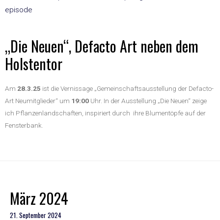
episode
„Die Neuen“, Defacto Art neben dem
Holstentor
Am
28.3.25
ist die Vernissage „Gemeinschaftsausstellung der Defacto-
Art Neumitglieder“ um
19:00
Uhr. In der Ausstellung „Die Neuen“ zeige
ich Pflanzenlandschaften, inspiriert durch ihre Blumentöpfe auf der
Fensterbank.
März 2024
21. September 2024